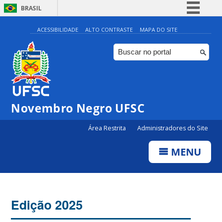
BRASIL
Simplifique!
ACESSIBILIDADE
ALTO CONTRASTE
MAPA DO SITE
Comunica BR
Participe
Acesso à informação
Legislação
Novembro Negro UFSC
Canais
Área Restrita
Administradores do Site
MENU
Edição 2025