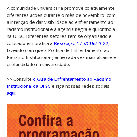
A comunidade universitária promove coletivamente
diferentes ações durante o mês de novembro, com
a intenção de dar visibilidade ao enfrentamento ao
racismo institucional e à agência negra e quilombola
na UFSC. Diferentes setores têm se organizado e
colocado em prática a
Resolução 175/CUn/2022,
fazendo com que a Política de Enfrentamento ao
Racismo Institucional ganhe cada vez mais alcance e
00:00
profundidade na universidade.
01:00
>> Consulte
o Guia de Enfrentamento ao Racismo
Institucional da UFSC
e siga nossas redes sociais
aqui.
02:00
03:00
04:00