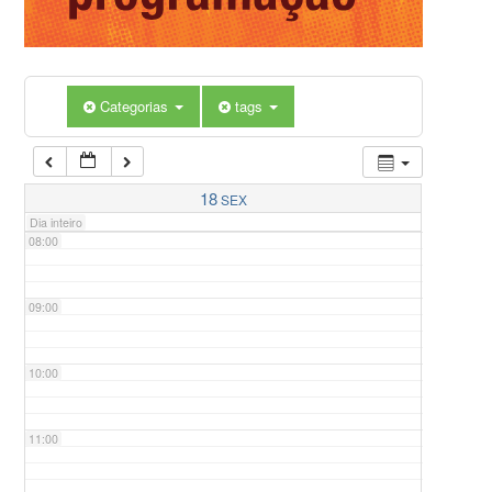
05:00
Categorias
tags
06:00
07:00
18
SEX
Dia inteiro
08:00
09:00
10:00
11:00