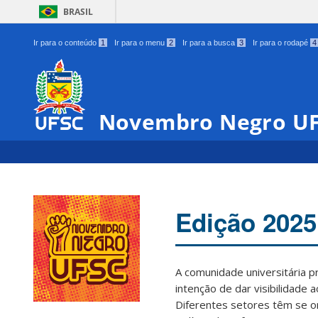
BRASIL
Ir para o conteúdo
1
Ir para o menu
2
Ir para a busca
3
Ir para o rodapé
4
Novembro Negro U
Edição 2025
A comunidade universitária 
intenção de dar visibilidade 
Diferentes setores têm se o