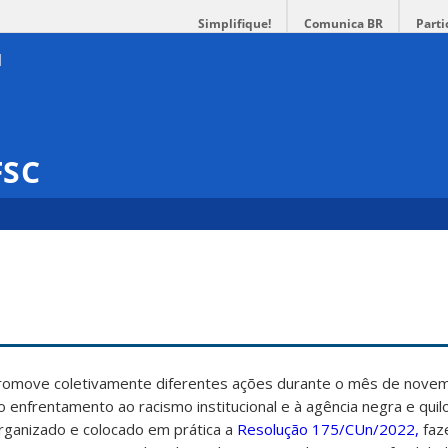
Simplifique!
Comunica BR
Parti
FSC
promove coletivamente diferentes ações durante o mês de nove
ao enfrentamento ao racismo institucional e à agência negra e qui
rganizado e colocado em prática a
Resolução 175/CUn/2022,
faz