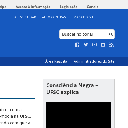
cipe
Acesso à informação
Legislação
Canais
ACESSIBILIDADE
ALTO CONTRASTE
MAPA DO SITE
Área Restrita
Administradores do Site
Consciência Negra –
UFSC explica
mbro, com a
lombola na UFSC.
endo com que a