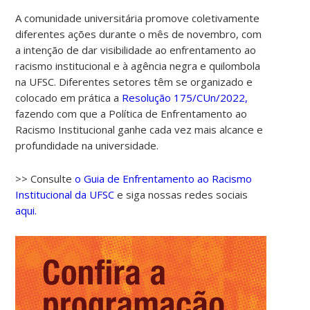
A comunidade universitária promove coletivamente
diferentes ações durante o mês de novembro, com
a intenção de dar visibilidade ao enfrentamento ao
racismo institucional e à agência negra e quilombola
na UFSC. Diferentes setores têm se organizado e
colocado em prática a
Resolução 175/CUn/2022,
fazendo com que a Política de Enfrentamento ao
Racismo Institucional ganhe cada vez mais alcance e
00:00
profundidade na universidade.
01:00
>> Consulte
o Guia de Enfrentamento ao Racismo
Institucional da UFSC
e siga nossas redes sociais
aqui.
02:00
03:00
04:00