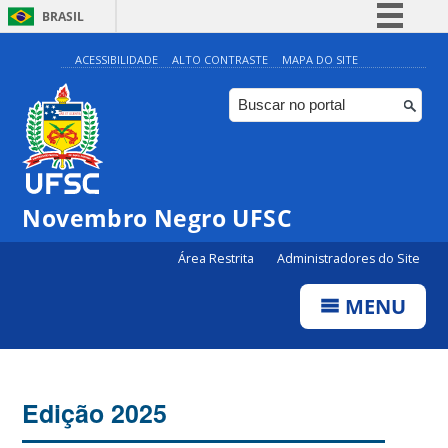
BRASIL
Simplifique!
ACESSIBILIDADE
ALTO CONTRASTE
MAPA DO SITE
Comunica BR
Participe
Acesso à informação
Legislação
Novembro Negro UFSC
Canais
Área Restrita
Administradores do Site
MENU
Edição 2025