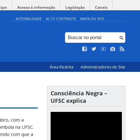
cipe
Acesso à informação
Legislação
Canais
ACESSIBILIDADE
ALTO CONTRASTE
MAPA DO SITE
Área Restrita
Administradores do Site
Consciência Negra –
UFSC explica
mbro, com a
lombola na UFSC.
endo com que a