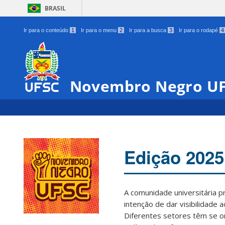
BRASIL
Ir para o conteúdo
1
Ir para o menu
2
Ir para a busca
3
Ir para o rodapé
4
Novembro Negro U
Edição 2025
A comunidade universitária 
intenção de dar visibilidade 
Diferentes setores têm se o