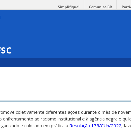
Simplifique!
Comunica BR
Parti
FSC
promove coletivamente diferentes ações durante o mês de nove
ao enfrentamento ao racismo institucional e à agência negra e qui
rganizado e colocado em prática a
Resolução 175/CUn/2022,
faz