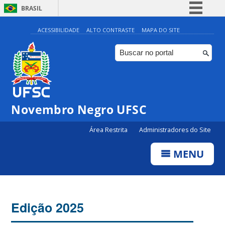
BRASIL
Simplifique!
ACESSIBILIDADE
ALTO CONTRASTE
MAPA DO SITE
Comunica BR
Participe
Acesso à informação
Legislação
Novembro Negro UFSC
Canais
Área Restrita
Administradores do Site
MENU
Edição 2025