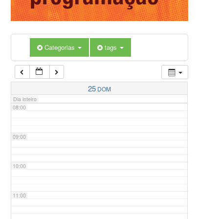
05:00
Categorias
tags
06:00
07:00
25
DOM
Dia inteiro
08:00
09:00
10:00
11:00