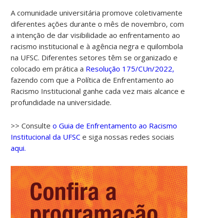
A comunidade universitária promove coletivamente
diferentes ações durante o mês de novembro, com
a intenção de dar visibilidade ao enfrentamento ao
racismo institucional e à agência negra e quilombola
na UFSC. Diferentes setores têm se organizado e
colocado em prática a
Resolução 175/CUn/2022,
fazendo com que a Política de Enfrentamento ao
Racismo Institucional ganhe cada vez mais alcance e
00:00
profundidade na universidade.
01:00
>> Consulte
o Guia de Enfrentamento ao Racismo
Institucional da UFSC
e siga nossas redes sociais
aqui.
02:00
03:00
04:00