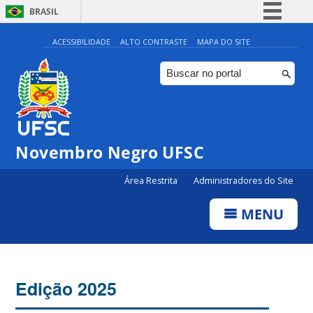
BRASIL
Simplifique!
ACESSIBILIDADE
ALTO CONTRASTE
MAPA DO SITE
Comunica BR
Participe
Acesso à informação
Legislação
Novembro Negro UFSC
Canais
Área Restrita
Administradores do Site
MENU
Edição 2025