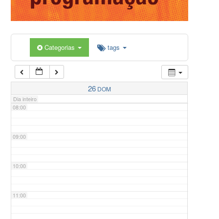
05:00
Categorias
tags
06:00
07:00
26
DOM
Dia inteiro
08:00
09:00
10:00
11:00