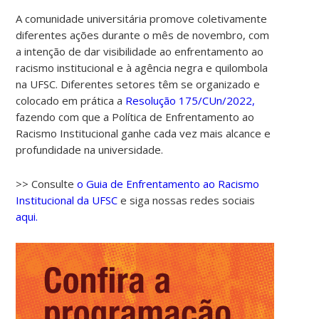
A comunidade universitária promove coletivamente
diferentes ações durante o mês de novembro, com
a intenção de dar visibilidade ao enfrentamento ao
racismo institucional e à agência negra e quilombola
na UFSC. Diferentes setores têm se organizado e
colocado em prática a
Resolução 175/CUn/2022,
fazendo com que a Política de Enfrentamento ao
Racismo Institucional ganhe cada vez mais alcance e
00:00
profundidade na universidade.
01:00
>> Consulte
o Guia de Enfrentamento ao Racismo
Institucional da UFSC
e siga nossas redes sociais
aqui.
02:00
03:00
04:00