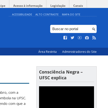
cipe
Acesso à informação
Legislação
Canais
ACESSIBILIDADE
ALTO CONTRASTE
MAPA DO SITE
Área Restrita
Administradores do Site
Consciência Negra –
UFSC explica
mbro, com a
lombola na UFSC.
endo com que a