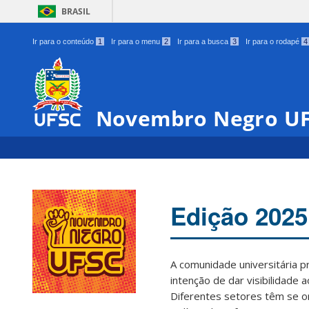
BRASIL
Ir para o conteúdo
1
Ir para o menu
2
Ir para a busca
3
Ir para o rodapé
4
Novembro Negro U
Edição 2025
A comunidade universitária 
intenção de dar visibilidade 
00:00
Diferentes setores têm se o