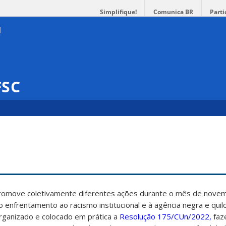
Simplifique!
Comunica BR
Parti
FSC
promove coletivamente diferentes ações durante o mês de nove
ao enfrentamento ao racismo institucional e à agência negra e qui
rganizado e colocado em prática a
Resolução 175/CUn/2022,
faz