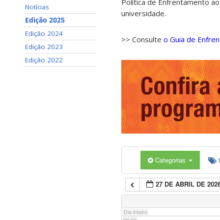
Política de Enfrentamento ao
Notícias
universidade.
01:00
Edição 2025
Edição 2024
>> Consulte
o Guia de Enfre
02:00
Edição 2023
Edição 2022
03:00
04:00
05:00
Categorias
06:00
27 DE ABRIL DE 202
07:00
Dia inteiro