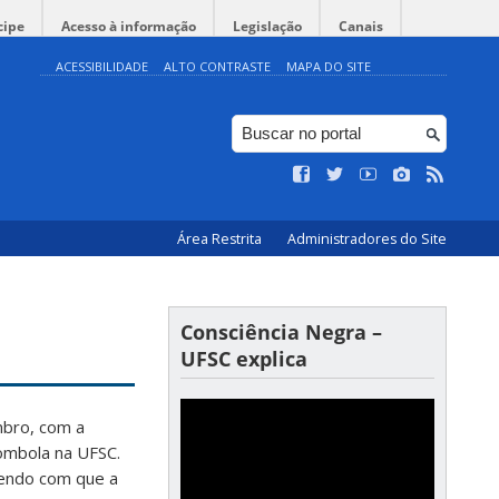
cipe
Acesso à informação
Legislação
Canais
ACESSIBILIDADE
ALTO CONTRASTE
MAPA DO SITE
Área Restrita
Administradores do Site
Consciência Negra –
UFSC explica
mbro, com a
lombola na UFSC.
endo com que a