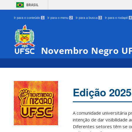
BRASIL
Ir para o conteúdo
1
Ir para o menu
2
Ir para a busca
3
Ir para o rodapé
4
Novembro Negro U
Edição 2025
A comunidade universitária 
intenção de dar visibilidade 
Diferentes setores têm se o