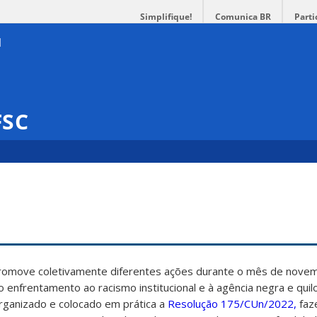
Simplifique!
Comunica BR
Parti
FSC
promove coletivamente diferentes ações durante o mês de nove
ao enfrentamento ao racismo institucional e à agência negra e qui
rganizado e colocado em prática a
Resolução 175/CUn/2022,
faz