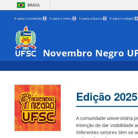
BRASIL
Ir para o conteúdo
1
Ir para o menu
2
Ir para a busca
3
Ir para o rodapé
4
Novembro Negro U
Edição 2025
A comunidade universitária 
intenção de dar visibilidade 
Diferentes setores têm se o