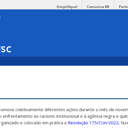
Simplifique!
Comunica BR
Parti
FSC
promove coletivamente diferentes ações durante o mês de nove
ao enfrentamento ao racismo institucional e à agência negra e qui
rganizado e colocado em prática a
Resolução 175/CUn/2022,
faz