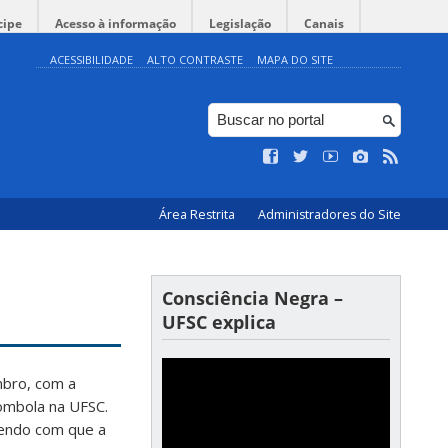
cipe
Acesso à informação
Legislação
Canais
ACESSIBILIDADE
ALTO CONTRASTE
MAPA DO SITE
Área Restrita
Administradores do Site
Consciência Negra –
UFSC explica
mbro, com a
lombola na UFSC.
endo com que a