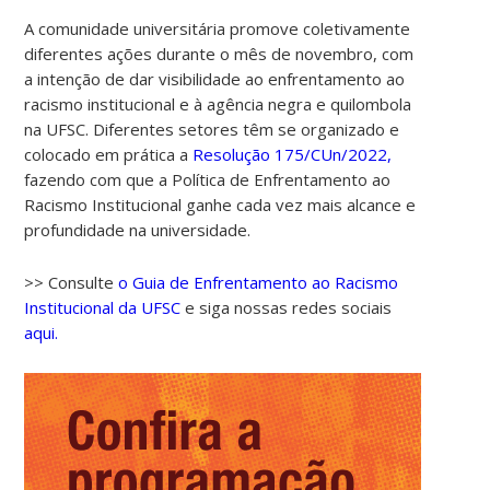
A comunidade universitária promove coletivamente
diferentes ações durante o mês de novembro, com
a intenção de dar visibilidade ao enfrentamento ao
racismo institucional e à agência negra e quilombola
na UFSC. Diferentes setores têm se organizado e
colocado em prática a
Resolução 175/CUn/2022,
fazendo com que a Política de Enfrentamento ao
Racismo Institucional ganhe cada vez mais alcance e
00:00
profundidade na universidade.
01:00
>> Consulte
o Guia de Enfrentamento ao Racismo
Institucional da UFSC
e siga nossas redes sociais
aqui.
02:00
03:00
04:00