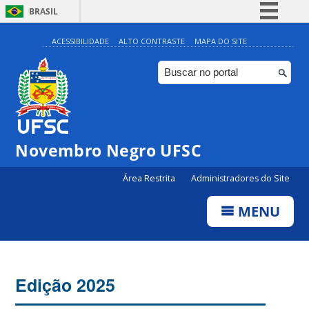
BRASIL
Simplifique!
ACESSIBILIDADE
ALTO CONTRASTE
MAPA DO SITE
Comunica BR
Participe
Acesso à informação
Legislação
Novembro Negro UFSC
Canais
Área Restrita
Administradores do Site
MENU
Edição 2025