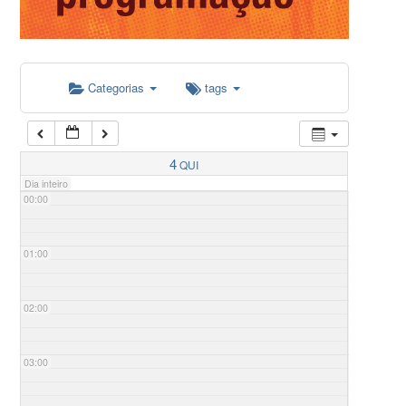
Categorias
tags
4
QUI
Dia inteiro
00:00
01:00
02:00
03:00