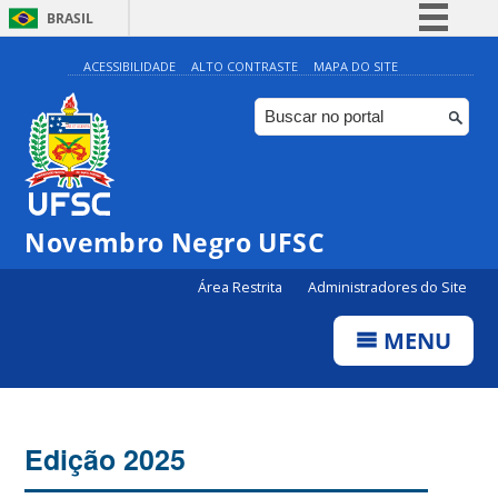
BRASIL
Simplifique!
ACESSIBILIDADE
ALTO CONTRASTE
MAPA DO SITE
Comunica BR
Participe
Acesso à informação
Legislação
Novembro Negro UFSC
Canais
Área Restrita
Administradores do Site
MENU
Edição 2025