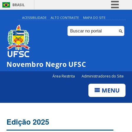
BRASIL
Simplifique!
ACESSIBILIDADE
ALTO CONTRASTE
MAPA DO SITE
Comunica BR
Participe
Acesso à informação
Legislação
Novembro Negro UFSC
Canais
Área Restrita
Administradores do Site
MENU
Edição 2025