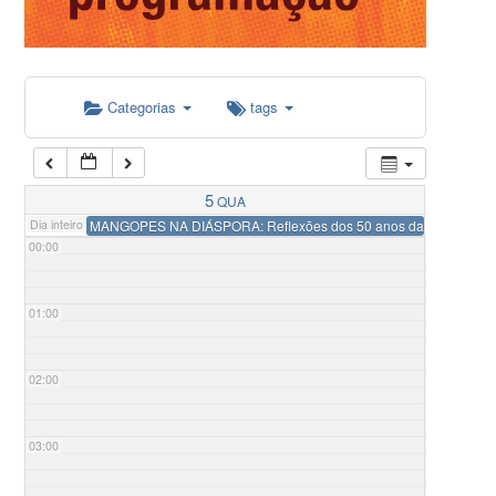
Categorias
tags
5
QUA
Dia inteiro
MANGOPES NA DIÁSPORA: Reflexões dos 50 anos da independência d
00:00
01:00
02:00
03:00