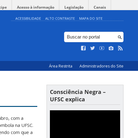
cipe
Acesso à informação
Legislação
Canais
ACESSIBILIDADE
ALTO CONTRASTE
MAPA DO SITE
Área Restrita
Administradores do Site
Consciência Negra –
UFSC explica
mbro, com a
lombola na UFSC.
endo com que a