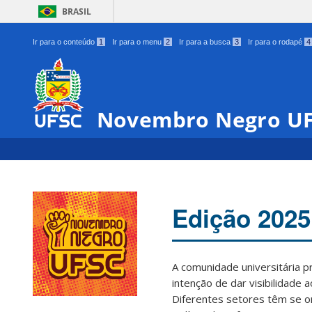
BRASIL
Ir para o conteúdo
1
Ir para o menu
2
Ir para a busca
3
Ir para o rodapé
4
Novembro Negro U
Edição 2025
A comunidade universitária 
intenção de dar visibilidade 
00:00
Diferentes setores têm se o