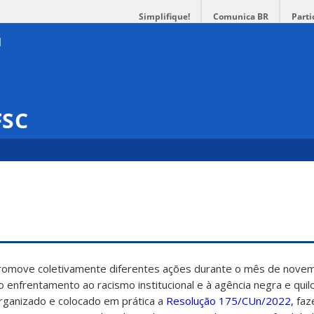
Simplifique!
Comunica BR
Parti
FSC
promove coletivamente diferentes ações durante o mês de nove
ao enfrentamento ao racismo institucional e à agência negra e qui
rganizado e colocado em prática a
Resolução 175/CUn/2022,
faz