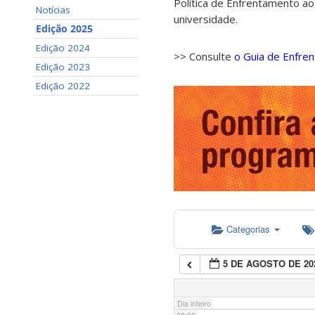
Política de Enfrentamento ao
Notícias
universidade.
01:00
Edição 2025
Edição 2024
>> Consulte
o Guia de Enfre
02:00
Edição 2023
Edição 2022
03:00
04:00
05:00
Categorias
06:00
5 DE AGOSTO DE 20
07:00
Dia inteiro