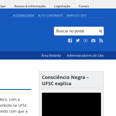
cipe
Acesso à informação
Legislação
Canais
ACESSIBILIDADE
ALTO CONTRASTE
MAPA DO SITE
Área Restrita
Administradores do Site
Consciência Negra –
UFSC explica
mbro, com a
lombola na UFSC.
endo com que a