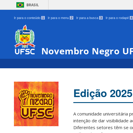
BRASIL
Ir para o conteúdo
1
Ir para o menu
2
Ir para a busca
3
Ir para o rodapé
4
Novembro Negro U
Edição 2025
A comunidade universitária 
intenção de dar visibilidade 
Diferentes setores têm se o