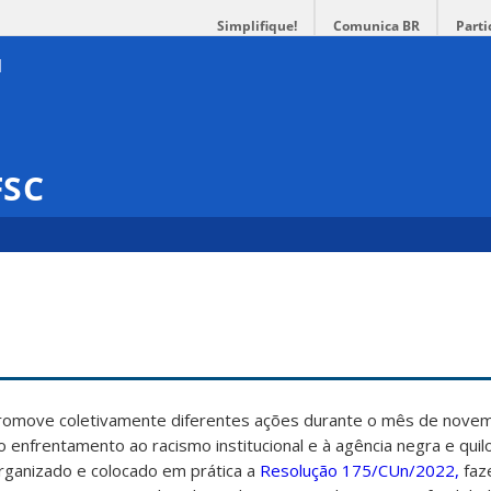
Simplifique!
Comunica BR
Parti
FSC
promove coletivamente diferentes ações durante o mês de nove
ao enfrentamento ao racismo institucional e à agência negra e qui
rganizado e colocado em prática a
Resolução 175/CUn/2022,
faz