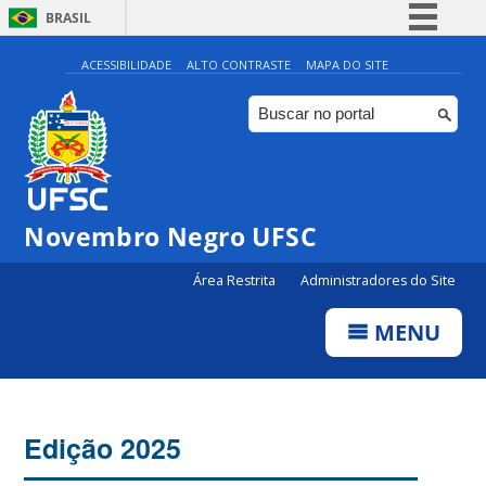
BRASIL
Simplifique!
ACESSIBILIDADE
ALTO CONTRASTE
MAPA DO SITE
Comunica BR
Participe
Acesso à informação
Legislação
Novembro Negro UFSC
Canais
Área Restrita
Administradores do Site
MENU
Edição 2025