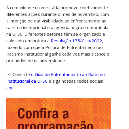
A comunidade universitária promove coletivamente
diferentes ações durante o mês de novembro, com
a intenção de dar visibilidade ao enfrentamento ao
racismo institucional e à agência negra e quilombola
na UFSC. Diferentes setores têm se organizado e
colocado em prática a
Resolução 175/CUn/2022,
fazendo com que a Política de Enfrentamento ao
Racismo Institucional ganhe cada vez mais alcance e
00:00
profundidade na universidade.
01:00
>> Consulte
o Guia de Enfrentamento ao Racismo
Institucional da UFSC
e siga nossas redes sociais
aqui.
02:00
03:00
04:00