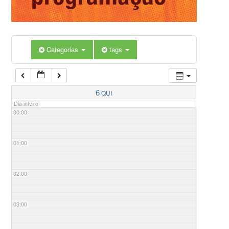
Categorias
tags
6
QUI
Dia inteiro
00:00
01:00
02:00
03:00