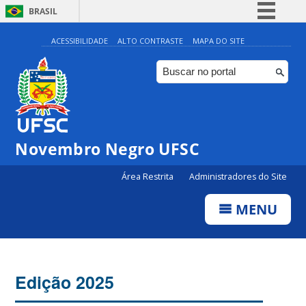
BRASIL
Simplifique!
ACESSIBILIDADE
ALTO CONTRASTE
MAPA DO SITE
Comunica BR
Participe
Acesso à informação
Legislação
Novembro Negro UFSC
Canais
Área Restrita
Administradores do Site
MENU
Edição 2025