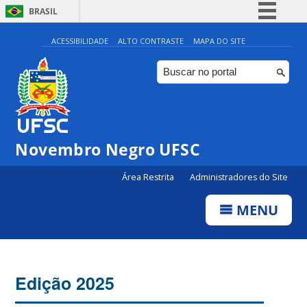
BRASIL
Simplifique!
ACESSIBILIDADE
ALTO CONTRASTE
MAPA DO SITE
Comunica BR
Participe
Acesso à informação
Legislação
Novembro Negro UFSC
Canais
Área Restrita
Administradores do Site
MENU
Edição 2025