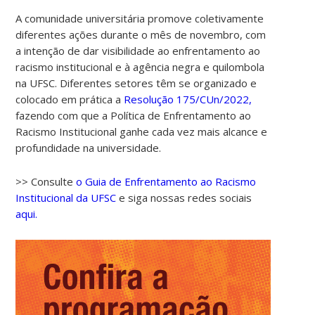
A comunidade universitária promove coletivamente
diferentes ações durante o mês de novembro, com
a intenção de dar visibilidade ao enfrentamento ao
racismo institucional e à agência negra e quilombola
na UFSC. Diferentes setores têm se organizado e
colocado em prática a
Resolução 175/CUn/2022,
fazendo com que a Política de Enfrentamento ao
Racismo Institucional ganhe cada vez mais alcance e
00:00
profundidade na universidade.
01:00
>> Consulte
o Guia de Enfrentamento ao Racismo
Institucional da UFSC
e siga nossas redes sociais
aqui.
02:00
03:00
04:00