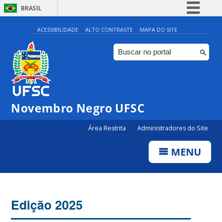
BRASIL
Simplifique!
ACESSIBILIDADE
ALTO CONTRASTE
MAPA DO SITE
Comunica BR
Participe
Acesso à informação
Legislação
Novembro Negro UFSC
Canais
Área Restrita
Administradores do Site
MENU
Edição 2025