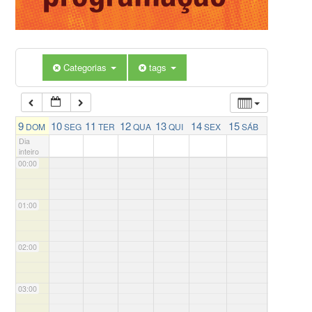
Categorias
tags
9
10
11
12
13
14
15
DOM
SEG
TER
QUA
QUI
SEX
SÁB
Dia
inteiro
00:00
01:00
02:00
03:00