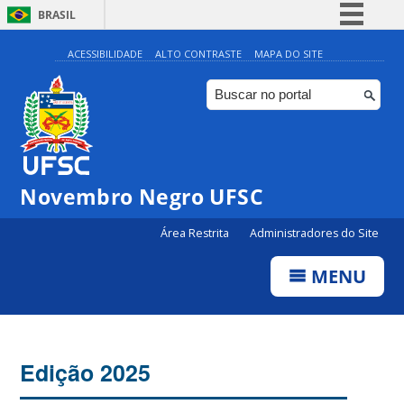
BRASIL
Simplifique!
ACESSIBILIDADE
ALTO CONTRASTE
MAPA DO SITE
Comunica BR
Participe
Acesso à informação
Legislação
Novembro Negro UFSC
Canais
Área Restrita
Administradores do Site
MENU
Edição 2025