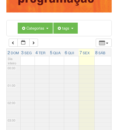
Categorias
tags
2
3
4
5
6
7
8
DOM
SEG
TER
QUA
QUI
SEX
SÁB
Dia
inteiro
00:00
01:00
02:00
03:00