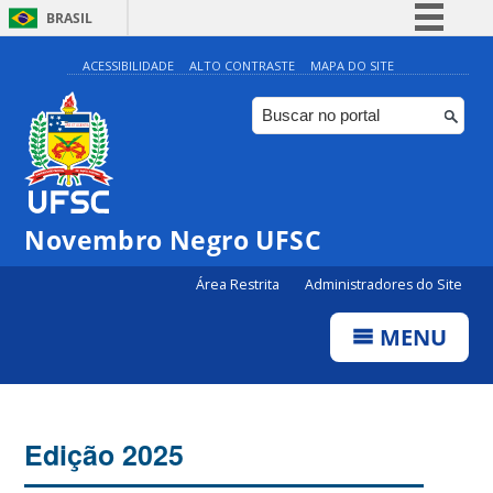
BRASIL
Simplifique!
ACESSIBILIDADE
ALTO CONTRASTE
MAPA DO SITE
Comunica BR
Participe
Acesso à informação
Legislação
Novembro Negro UFSC
Canais
Área Restrita
Administradores do Site
MENU
Edição 2025