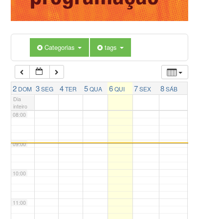
05:00
Categorias
tags
06:00
07:00
2
3
4
5
6
7
8
DOM
SEG
TER
QUA
QUI
SEX
SÁB
Dia
inteiro
08:00
09:00
10:00
11:00