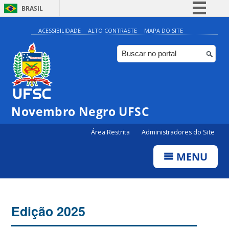
BRASIL
Simplifique!
ACESSIBILIDADE
ALTO CONTRASTE
MAPA DO SITE
Comunica BR
Participe
Acesso à informação
Legislação
Novembro Negro UFSC
Canais
Área Restrita
Administradores do Site
MENU
Edição 2025