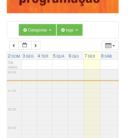
Categorias
tags
2
3
4
5
6
7
8
DOM
SEG
TER
QUA
QUI
SEX
SÁB
Dia
inteiro
00:00
01:00
02:00
03:00