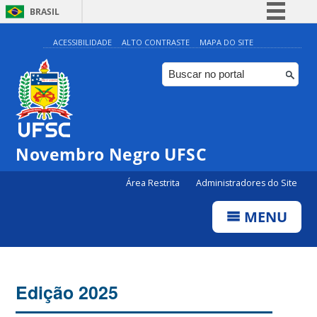
BRASIL
Simplifique!
ACESSIBILIDADE
ALTO CONTRASTE
MAPA DO SITE
Comunica BR
Participe
Acesso à informação
Legislação
Novembro Negro UFSC
Canais
Área Restrita
Administradores do Site
MENU
Edição 2025