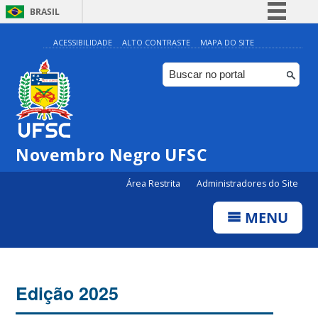
BRASIL
Simplifique!
ACESSIBILIDADE
ALTO CONTRASTE
MAPA DO SITE
Comunica BR
Participe
Acesso à informação
Legislação
Novembro Negro UFSC
Canais
Área Restrita
Administradores do Site
MENU
Edição 2025