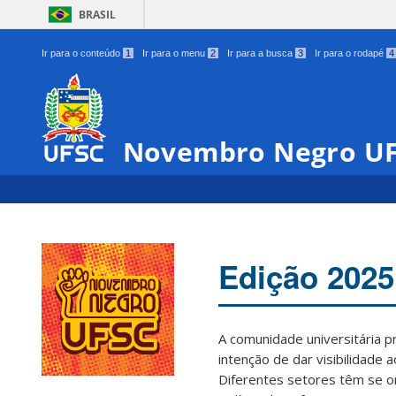
BRASIL
Ir para o conteúdo
1
Ir para o menu
2
Ir para a busca
3
Ir para o rodapé
4
Novembro Negro U
Edição 2025
A comunidade universitária 
intenção de dar visibilidade 
Diferentes setores têm se o