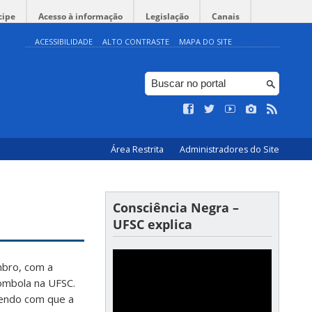
cipe
Acesso à informação
Legislação
Canais
ACESSIBILIDADE
ALTO CONTRASTE
MAPA DO SITE
Área Restrita
Administradores do Site
Consciência Negra –
UFSC explica
mbro, com a
lombola na UFSC.
endo com que a