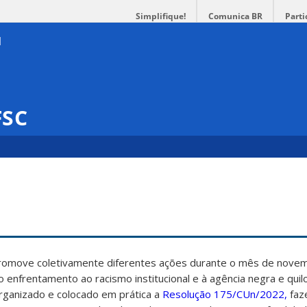
Simplifique!
Comunica BR
Parti
FSC
promove coletivamente diferentes ações durante o mês de nove
ao enfrentamento ao racismo institucional e à agência negra e qui
rganizado e colocado em prática a
Resolução 175/CUn/2022,
faz