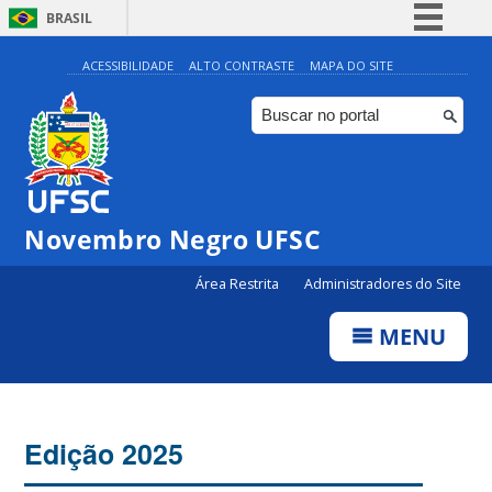
BRASIL
Simplifique!
ACESSIBILIDADE
ALTO CONTRASTE
MAPA DO SITE
Comunica BR
Participe
Acesso à informação
Legislação
Novembro Negro UFSC
Canais
Área Restrita
Administradores do Site
MENU
Edição 2025