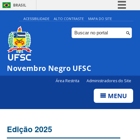
BRASIL
Simplifique!
ACESSIBILIDADE
ALTO CONTRASTE
MAPA DO SITE
Comunica BR
Participe
Acesso à informação
Legislação
Novembro Negro UFSC
Canais
Área Restrita
Administradores do Site
MENU
Edição 2025