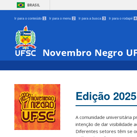
BRASIL
Ir para o conteúdo
1
Ir para o menu
2
Ir para a busca
3
Ir para o rodapé
4
Novembro Negro U
Edição 2025
A comunidade universitária 
intenção de dar visibilidade 
Diferentes setores têm se o