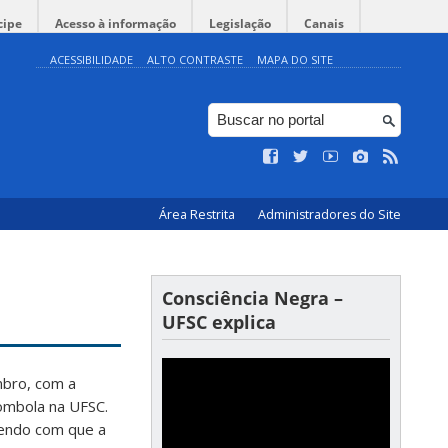
cipe
Acesso à informação
Legislação
Canais
ACESSIBILIDADE
ALTO CONTRASTE
MAPA DO SITE
Área Restrita
Administradores do Site
Consciência Negra –
UFSC explica
mbro, com a
lombola na UFSC.
endo com que a