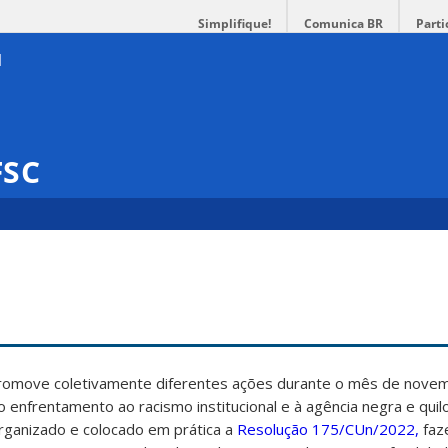
Simplifique!
Comunica BR
Parti
FSC
promove coletivamente diferentes ações durante o mês de nove
ao enfrentamento ao racismo institucional e à agência negra e qui
rganizado e colocado em prática a
Resolução 175/CUn/2022,
faz