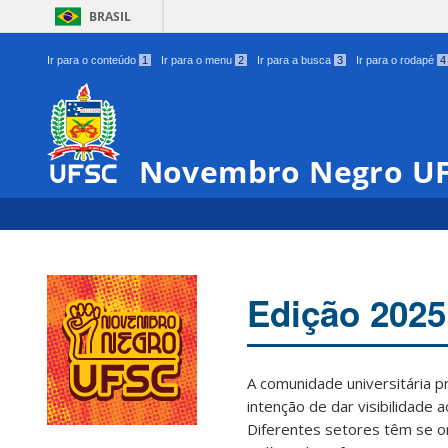
BRASIL
Ir para o conteúdo
1
Ir para o menu
2
Ir para a busca
3
Ir para o rodapé
4
Novembro Negro U
Edição 2025
A comunidade universitária 
intenção de dar visibilidade 
Diferentes setores têm se o