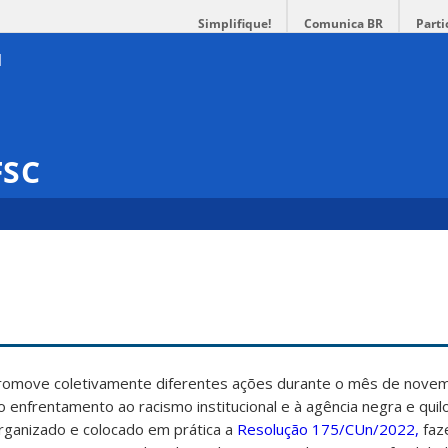
Simplifique!
Comunica BR
Parti
FSC
promove coletivamente diferentes ações durante o mês de nove
ao enfrentamento ao racismo institucional e à agência negra e qui
rganizado e colocado em prática a
Resolução 175/CUn/2022,
faz