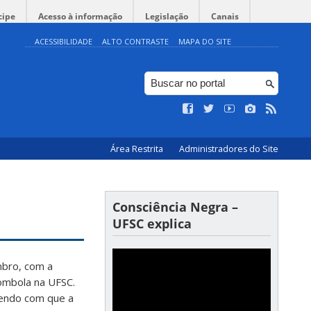
cipe
Acesso à informação
Legislação
Canais
ACESSIBILIDADE
ALTO CONTRASTE
MAPA DO SITE
Área Restrita
Administradores do Site
Consciência Negra –
UFSC explica
mbro, com a
lombola na UFSC.
endo com que a