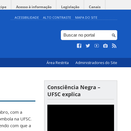
cipe
Acesso à informação
Legislação
Canais
ACESSIBILIDADE
ALTO CONTRASTE
MAPA DO SITE
Área Restrita
Administradores do Site
Consciência Negra –
UFSC explica
mbro, com a
lombola na UFSC.
endo com que a