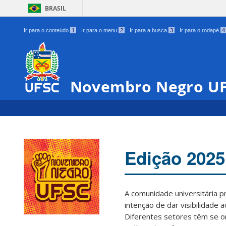
BRASIL
Ir para o conteúdo
1
Ir para o menu
2
Ir para a busca
3
Ir para o rodapé
4
Novembro Negro U
Edição 2025
A comunidade universitária 
intenção de dar visibilidade 
Diferentes setores têm se o