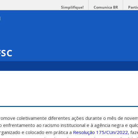
Simplifique!
Comunica BR
Parti
FSC
promove coletivamente diferentes ações durante o mês de nove
ao enfrentamento ao racismo institucional e à agência negra e qui
rganizado e colocado em prática a
Resolução 175/CUn/2022,
faz