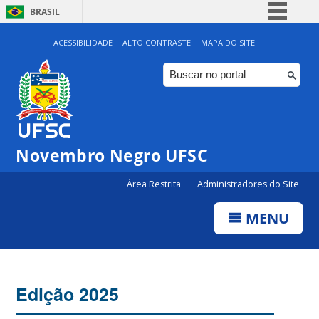
BRASIL
Simplifique!
ACESSIBILIDADE
ALTO CONTRASTE
MAPA DO SITE
Comunica BR
Participe
Acesso à informação
Legislação
Novembro Negro UFSC
Canais
Área Restrita
Administradores do Site
MENU
Edição 2025