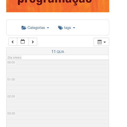
Categorias
tags
11
QUA
Dia inteiro
00:00
01:00
02:00
03:00