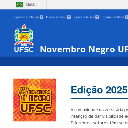
BRASIL
Ir para o conteúdo
1
Ir para o menu
2
Ir para a busca
3
Ir para o rodapé
4
Novembro Negro U
Edição 2025
A comunidade universitária 
intenção de dar visibilidade 
Diferentes setores têm se o