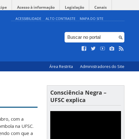
cipe
Acesso à informação
Legislação
Canais
ACESSIBILIDADE
ALTO CONTRASTE
MAPA DO SITE
Área Restrita
Administradores do Site
Consciência Negra –
UFSC explica
mbro, com a
lombola na UFSC.
endo com que a