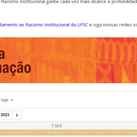
 Racismo Institucional ganhe cada vez mais alcance e profundida
ntamento ao Racismo Institucional da UFSC
e siga nossas redes s
tags
2023
1
SEX
a de Angola
@UFSC, Escola Beatriz de Sousa Brito e Servidão Crescêncio Francis