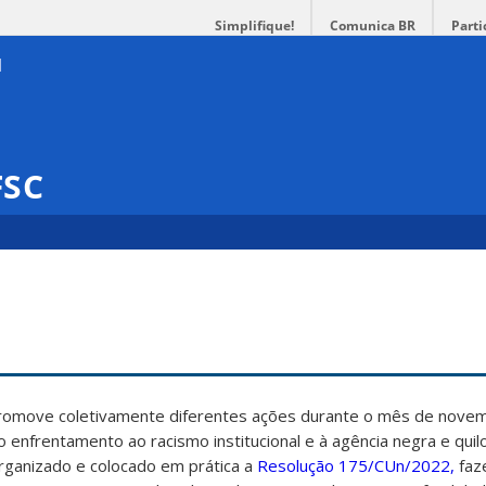
Simplifique!
Comunica BR
Parti
FSC
promove coletivamente diferentes ações durante o mês de nove
ao enfrentamento ao racismo institucional e à agência negra e qui
rganizado e colocado em prática a
Resolução 175/CUn/2022,
faz