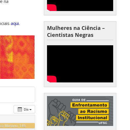
de na
ociais
aqui.
Mulheres na Ciência –
Cientistas Negras
Dia
co Mariano, 149,