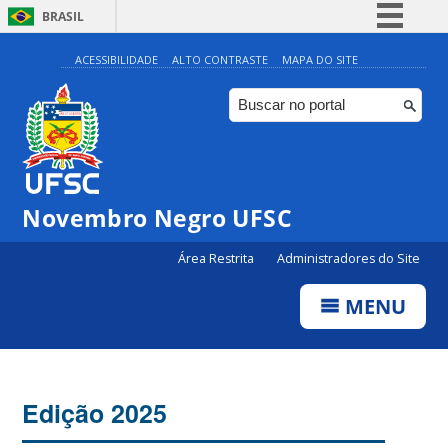
BRASIL
Simplifique!
ACESSIBILIDADE
ALTO CONTRASTE
MAPA DO SITE
Comunica BR
Participe
Acesso à informação
Legislação
Novembro Negro UFSC
Canais
Área Restrita
Administradores do Site
MENU
Edição 2025