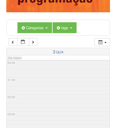
Categorias
tags
3
QUA
Dia inteiro
00:00
01:00
02:00
03:00