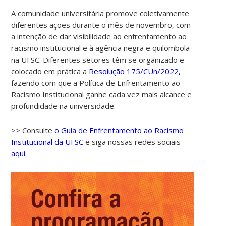
A comunidade universitária promove coletivamente
diferentes ações durante o mês de novembro, com
a intenção de dar visibilidade ao enfrentamento ao
racismo institucional e à agência negra e quilombola
na UFSC. Diferentes setores têm se organizado e
colocado em prática a
Resolução 175/CUn/2022,
fazendo com que a Política de Enfrentamento ao
Racismo Institucional ganhe cada vez mais alcance e
00:00
profundidade na universidade.
01:00
>> Consulte
o Guia de Enfrentamento ao Racismo
Institucional da UFSC
e siga nossas redes sociais
aqui.
02:00
03:00
04:00