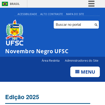
BRASIL
Simplifique!
ACESSIBILIDADE
ALTO CONTRASTE
MAPA DO SITE
Comunica BR
Participe
Acesso à informação
Legislação
Novembro Negro UFSC
Canais
Área Restrita
Administradores do Site
MENU
Edição 2025