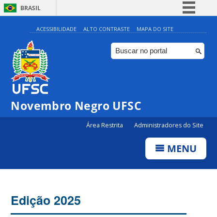
BRASIL
Simplifique!
ACESSIBILIDADE
ALTO CONTRASTE
MAPA DO SITE
Comunica BR
Participe
Acesso à informação
Legislação
Novembro Negro UFSC
Canais
Área Restrita
Administradores do Site
MENU
Edição 2025