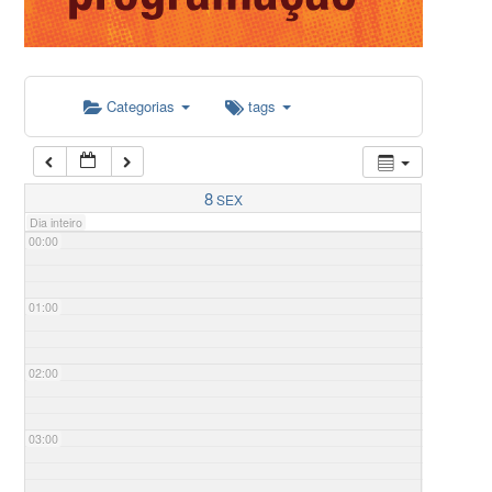
Categorias
tags
8
SEX
Dia inteiro
00:00
01:00
02:00
03:00