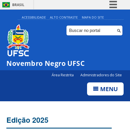
BRASIL
Simplifique!
ACESSIBILIDADE
ALTO CONTRASTE
MAPA DO SITE
Comunica BR
Participe
Acesso à informação
Legislação
Novembro Negro UFSC
Canais
Área Restrita
Administradores do Site
MENU
Edição 2025