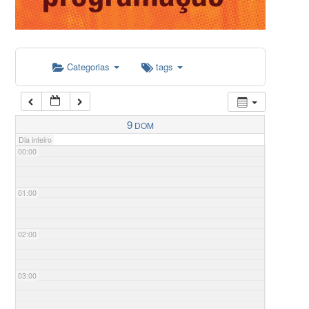
Categorias
tags
9
DOM
Dia inteiro
00:00
01:00
02:00
03:00