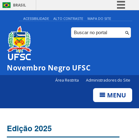
BRASIL
Simplifique!
ACESSIBILIDADE
ALTO CONTRASTE
MAPA DO SITE
Comunica BR
Participe
Acesso à informação
Legislação
Novembro Negro UFSC
Canais
Área Restrita
Administradores do Site
MENU
Edição 2025