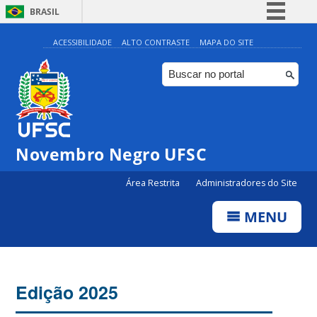
BRASIL
Simplifique!
ACESSIBILIDADE
ALTO CONTRASTE
MAPA DO SITE
Comunica BR
Participe
Acesso à informação
Legislação
Novembro Negro UFSC
Canais
Área Restrita
Administradores do Site
MENU
Edição 2025