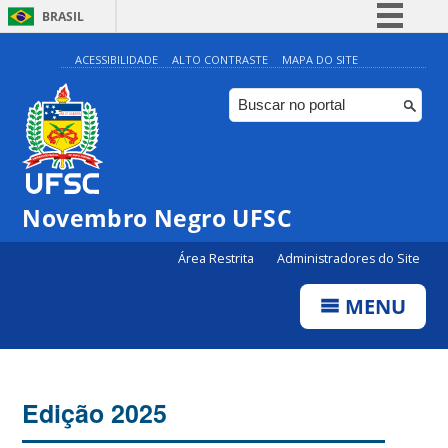
BRASIL
Simplifique!
ACESSIBILIDADE
ALTO CONTRASTE
MAPA DO SITE
Comunica BR
Participe
Acesso à informação
Legislação
Novembro Negro UFSC
Canais
Área Restrita
Administradores do Site
MENU
Edição 2025