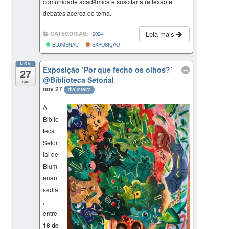
comunidade acadêmica e suscitar a reflexão e
debates acerca do tema.
Leia mais
CATEGORIAS:
2024
BLUMENAU
EXPOSIÇÃO
NOV
Exposição ‘Por que fecho os olhos?’
27
@Biblioteca Setorial
qua
nov 27
dia inteiro
A
Biblio
teca
Setor
ial de
Blum
enau
sedia
,
entre
18 de