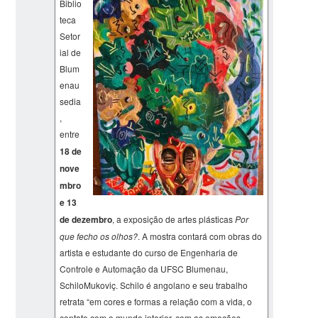
Biblio
teca
Setor
ial de
Blum
enau
sedia
,
entre
18 de
nove
mbro
e 13
de dezembro
, a exposição de artes plásticas
Por
que fecho os olhos?
. A mostra contará com obras do
artista e estudante do curso de Engenharia de
Controle e Automação da UFSC Blumenau,
SchiloMukoviç. Schilo é angolano e seu trabalho
retrata “em cores e formas a relação com a vida, o
contato com o mundo interior, com as emoções