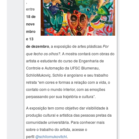
,
entre
18 de
nove
mbro
e 13
de dezembro
, a exposição de artes plásticas
Por
que fecho os olhos?
. A mostra contará com obras do
artista e estudante do curso de Engenharia de
Controle e Automação da UFSC Blumenau,
SchiloMukoviç. Schilo é angolano e seu trabalho
retrata “em cores e formas a relação com a vida, o
contato com o mundo interior, com as emoções
perpassando por sua trajetória e cultura”.
A exposição tem como objetivo dar visibilidade à
produção cultural e artística das pessoas pretas da
comunidade universitária. Para conhecer mais
sobre o trabalho do artista, acesse o
perfil
@schilomukovitchi
.