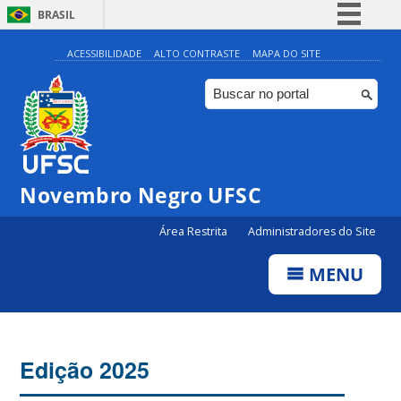
BRASIL
Simplifique!
ACESSIBILIDADE
ALTO CONTRASTE
MAPA DO SITE
Comunica BR
Participe
Acesso à informação
Legislação
Novembro Negro UFSC
Canais
Área Restrita
Administradores do Site
MENU
Edição 2025