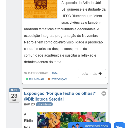
As poesia do Arlindo Udé
Lé, guinense e estudante da
UFSC Blumenau, refletem
suas vivências e também
abordam temáticas afroculturais e decoloniais. A
exposição integra a programação do Novembro
Negro e tem como objetivo visibilidade à produção
cultural e artística das pessoas pretas da
comunidade acadêmica e suscitar a reflexão e
debates acerca do tema.
Leia mais
CATEGORIAS:
2024
BLUMENAU
EXPOSIÇÃO
NOV
Exposição ‘Por que fecho os olhos?’
23
@Biblioteca Setorial
sáb
nov 23
dia inteiro
A
Biblio
teca