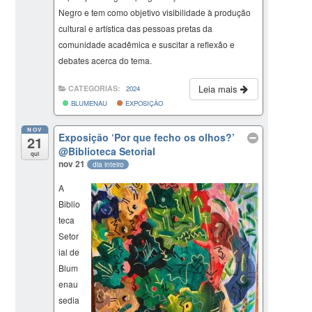
Negro e tem como objetivo visibilidade à produção
cultural e artística das pessoas pretas da
comunidade acadêmica e suscitar a reflexão e
debates acerca do tema.
Leia mais
CATEGORIAS:
2024
BLUMENAU
EXPOSIÇÃO
NOV
Exposição ‘Por que fecho os olhos?’
21
@Biblioteca Setorial
qui
nov 21
dia inteiro
A
Biblio
teca
Setor
ial de
Blum
enau
sedia