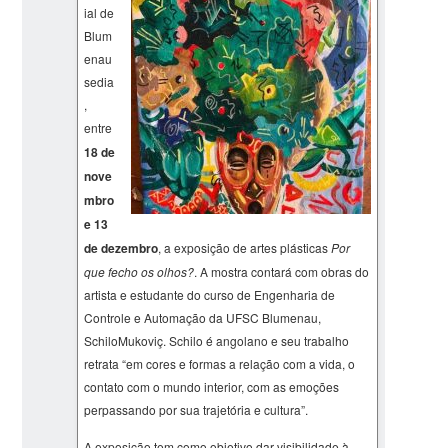
ial de
Blum
enau
sedia
,
entre
18 de
nove
mbro
e 13
de dezembro
, a exposição de artes plásticas
Por
que fecho os olhos?
. A mostra contará com obras do
artista e estudante do curso de Engenharia de
Controle e Automação da UFSC Blumenau,
SchiloMukoviç. Schilo é angolano e seu trabalho
retrata “em cores e formas a relação com a vida, o
contato com o mundo interior, com as emoções
perpassando por sua trajetória e cultura”.
A exposição tem como objetivo dar visibilidade à