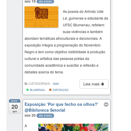
nov 19
dia inteiro
As poesia do Arlindo Udé
Lé, guinense e estudante da
UFSC Blumenau, refletem
suas vivências e também
abordam temáticas afroculturais e decoloniais. A
exposição integra a programação do Novembro
Negro e tem como objetivo visibilidade à produção
cultural e artística das pessoas pretas da
comunidade acadêmica e suscitar a reflexão e
debates acerca do tema.
Leia mais
CATEGORIAS:
2024
BLUMENAU
EXPOSIÇÃO
NOV
Exposição ‘Por que fecho os olhos?’
20
@Biblioteca Setorial
qua
nov 20
dia inteiro
A