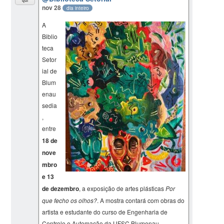
qui
nov 28
dia inteiro
A
Biblio
teca
Setor
ial de
Blum
enau
sedia
,
entre
18 de
nove
mbro
e 13
de dezembro
, a exposição de artes plásticas
Por
que fecho os olhos?
. A mostra contará com obras do
artista e estudante do curso de Engenharia de
Controle e Automação da UFSC Blumenau,