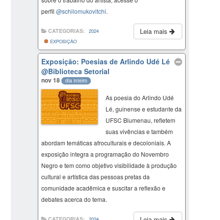
perfil
@schilomukovitchi
.
Leia mais
CATEGORIAS:
2024
EXPOSIÇÃO
Exposição: Poesias de Arlindo Udé Lé
@Biblioteca Setorial
nov 18
dia inteiro
As poesia do Arlindo Udé
Lé, guinense e estudante da
UFSC Blumenau, refletem
suas vivências e também
abordam temáticas afroculturais e decoloniais. A
exposição integra a programação do Novembro
Negro e tem como objetivo visibilidade à produção
cultural e artística das pessoas pretas da
comunidade acadêmica e suscitar a reflexão e
debates acerca do tema.
Leia mais
CATEGORIAS:
2024