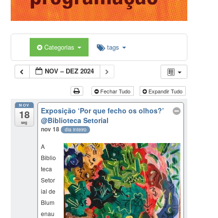
Categorias
tags
NOV – DEZ 2024
Fechar Tudo
Expandir Tudo
NOV
Exposição ‘Por que fecho os olhos?’
18
@Biblioteca Setorial
seg
nov 18
dia inteiro
A
Biblio
teca
Setor
ial de
Blum
enau