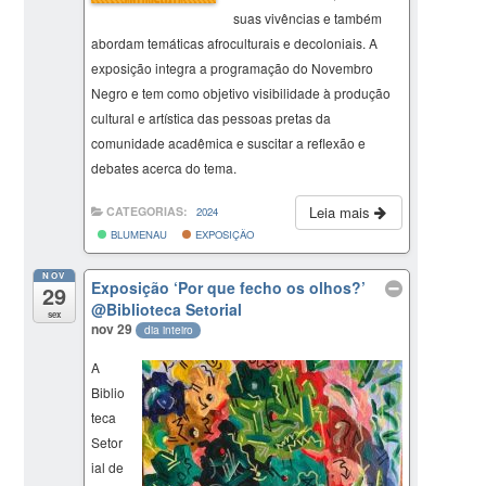
suas vivências e também
abordam temáticas afroculturais e decoloniais. A
exposição integra a programação do Novembro
Negro e tem como objetivo visibilidade à produção
cultural e artística das pessoas pretas da
comunidade acadêmica e suscitar a reflexão e
debates acerca do tema.
Leia mais
CATEGORIAS:
2024
BLUMENAU
EXPOSIÇÃO
NOV
Exposição ‘Por que fecho os olhos?’
29
@Biblioteca Setorial
sex
nov 29
dia inteiro
A
Biblio
teca
Setor
ial de