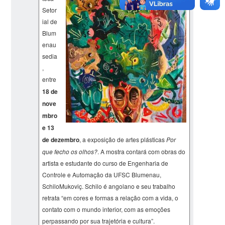
Setor
ial de
Blum
enau
sedia
,
entre
18 de
nove
mbro
e 13
de dezembro
, a exposição de artes plásticas
Por
que fecho os olhos?
. A mostra contará com obras do
artista e estudante do curso de Engenharia de
Controle e Automação da UFSC Blumenau,
SchiloMukoviç. Schilo é angolano e seu trabalho
retrata “em cores e formas a relação com a vida, o
contato com o mundo interior, com as emoções
perpassando por sua trajetória e cultura”.