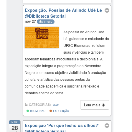
Exposição: Poesias de Arlindo Udé Lé
@Biblioteca Setorial
nov 27
dia inteiro
As poesia do Arlindo Udé
Lé, guinense e estudante da
UFSC Blumenau, refletem
suas vivências e também
abordam temáticas afroculturais e decoloniais. A
exposição integra a programação do Novembro
Negro e tem como objetivo visibilidade à produção
cultural e artística das pessoas pretas da
comunidade acadêmica e suscitar a reflexão e
debates acerca do tema.
Leia mais
CATEGORIAS:
2024
BLUMENAU
EXPOSIÇÃO
NOV
Exposição ‘Por que fecho os olhos?’
28
@Biblioteca Setorial