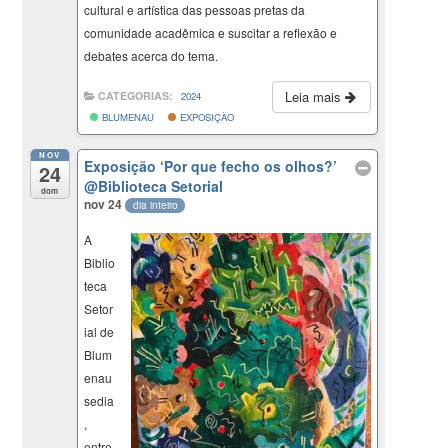
cultural e artística das pessoas pretas da
comunidade acadêmica e suscitar a reflexão e
debates acerca do tema.
Leia mais
CATEGORIAS:
2024
BLUMENAU
EXPOSIÇÃO
NOV
Exposição ‘Por que fecho os olhos?’
24
@Biblioteca Setorial
dom
nov 24
dia inteiro
A
Biblio
teca
Setor
ial de
Blum
enau
sedia
,
entre