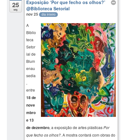
Exposição ‘Por que fecho os olhos?’
25
@Biblioteca Setorial
seg
nov 25
dia inteiro
A
Biblio
teca
Setor
ial de
Blum
enau
sedia
,
entre
18 de
nove
mbro
e 13
de dezembro
, a exposição de artes plásticas
Por
que fecho os olhos?
. A mostra contará com obras do