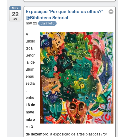
NOV
Exposição ‘Por que fecho os olhos?’
22
@Biblioteca Setorial
sex
nov 22
dia inteiro
A
Biblio
teca
Setor
ial de
Blum
enau
sedia
,
entre
18 de
nove
mbro
e 13
de dezembro
, a exposição de artes plásticas
Por