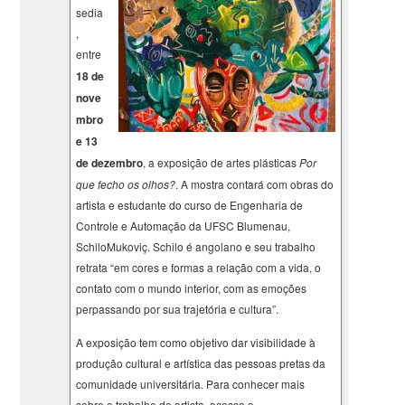
sedia
,
entre
18 de
nove
mbro
e 13
de dezembro
, a exposição de artes plásticas
Por
que fecho os olhos?
. A mostra contará com obras do
artista e estudante do curso de Engenharia de
Controle e Automação da UFSC Blumenau,
SchiloMukoviç. Schilo é angolano e seu trabalho
retrata “em cores e formas a relação com a vida, o
contato com o mundo interior, com as emoções
perpassando por sua trajetória e cultura”.
A exposição tem como objetivo dar visibilidade à
produção cultural e artística das pessoas pretas da
comunidade universitária. Para conhecer mais
sobre o trabalho do artista, acesse o