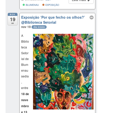
BLUMENAU
EXPOSIÇÃO
NOV
Exposição ‘Por que fecho os olhos?’
19
@Biblioteca Setorial
ter
nov 19
dia inteiro
A
Biblio
teca
Setor
ial de
Blum
enau
sedia
,
entre
18 de
nove
mbro
e 13