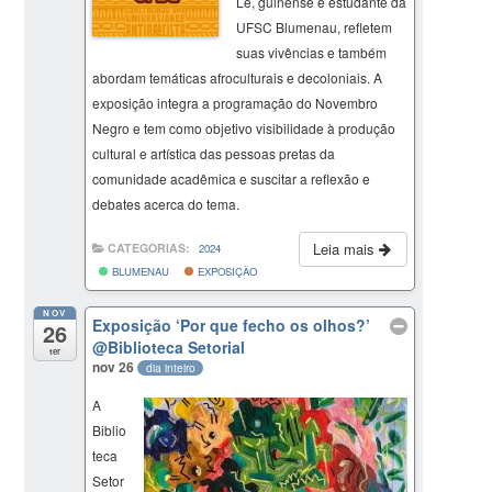
Lé, guinense e estudante da
UFSC Blumenau, refletem
suas vivências e também
abordam temáticas afroculturais e decoloniais. A
exposição integra a programação do Novembro
Negro e tem como objetivo visibilidade à produção
cultural e artística das pessoas pretas da
comunidade acadêmica e suscitar a reflexão e
debates acerca do tema.
Leia mais
CATEGORIAS:
2024
BLUMENAU
EXPOSIÇÃO
NOV
Exposição ‘Por que fecho os olhos?’
26
@Biblioteca Setorial
ter
nov 26
dia inteiro
A
Biblio
teca
Setor