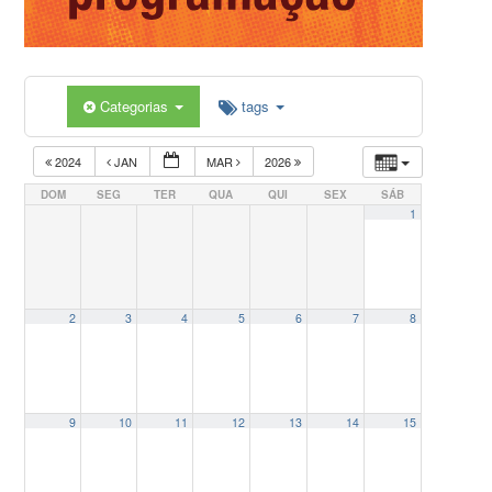
Categorias
tags
2024
JAN
MAR
2026
DOM
SEG
TER
QUA
QUI
SEX
SÁB
1
2
3
4
5
6
7
8
9
10
11
12
13
14
15