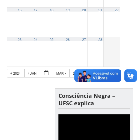
16
17
18
19
20
21
22
23
24
25
26
27
28
2024
JAN
MAR
2026
Consciência Negra –
UFSC explica