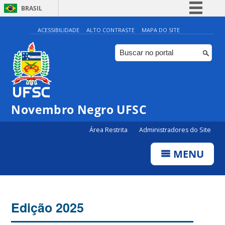
BRASIL
Simplifique!
ACESSIBILIDADE
ALTO CONTRASTE
MAPA DO SITE
Comunica BR
Participe
Acesso à informação
Legislação
Novembro Negro UFSC
Canais
Área Restrita
Administradores do Site
MENU
Edição 2025