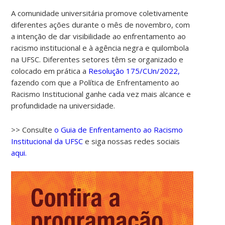
A comunidade universitária promove coletivamente
diferentes ações durante o mês de novembro, com
a intenção de dar visibilidade ao enfrentamento ao
racismo institucional e à agência negra e quilombola
na UFSC. Diferentes setores têm se organizado e
colocado em prática a
Resolução 175/CUn/2022,
fazendo com que a Política de Enfrentamento ao
Racismo Institucional ganhe cada vez mais alcance e
00:00
profundidade na universidade.
01:00
>> Consulte
o Guia de Enfrentamento ao Racismo
Institucional da UFSC
e siga nossas redes sociais
aqui.
02:00
03:00
04:00