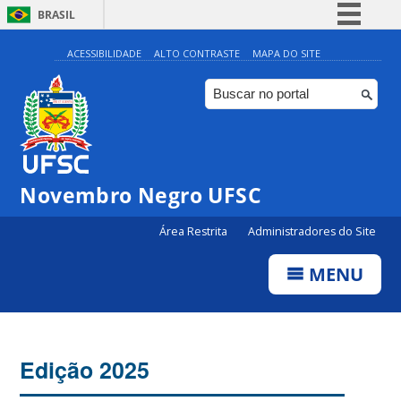
BRASIL
Simplifique!
ACESSIBILIDADE
ALTO CONTRASTE
MAPA DO SITE
Comunica BR
Participe
Acesso à informação
Legislação
Novembro Negro UFSC
Canais
Área Restrita
Administradores do Site
MENU
Edição 2025