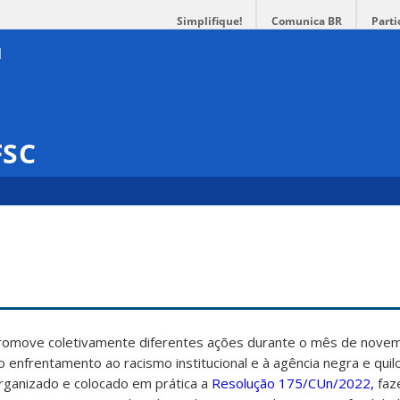
Simplifique!
Comunica BR
Parti
FSC
promove coletivamente diferentes ações durante o mês de nove
ao enfrentamento ao racismo institucional e à agência negra e qui
rganizado e colocado em prática a
Resolução 175/CUn/2022,
faz