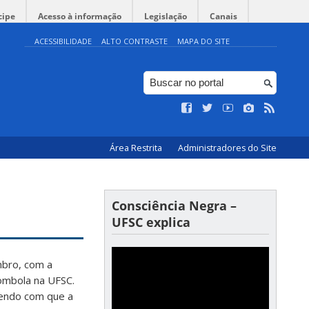
cipe
Acesso à informação
Legislação
Canais
ACESSIBILIDADE
ALTO CONTRASTE
MAPA DO SITE
Área Restrita
Administradores do Site
Consciência Negra –
UFSC explica
mbro, com a
lombola na UFSC.
endo com que a