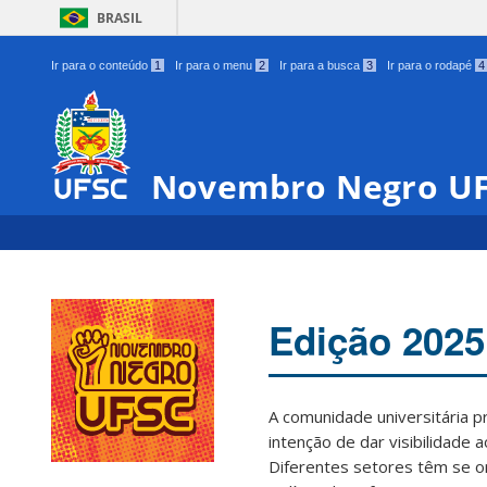
BRASIL
Ir para o conteúdo
1
Ir para o menu
2
Ir para a busca
3
Ir para o rodapé
4
Novembro Negro U
Edição 2025
A comunidade universitária 
intenção de dar visibilidade 
Diferentes setores têm se o