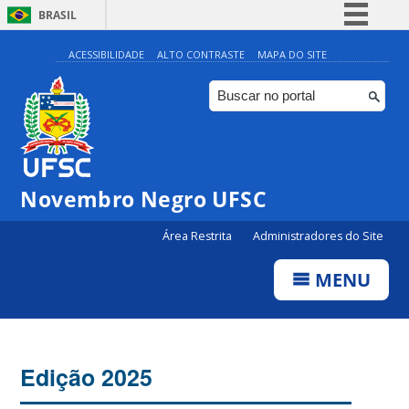
BRASIL
Simplifique!
ACESSIBILIDADE
ALTO CONTRASTE
MAPA DO SITE
Comunica BR
Participe
Acesso à informação
Legislação
Novembro Negro UFSC
Canais
Área Restrita
Administradores do Site
MENU
Edição 2025