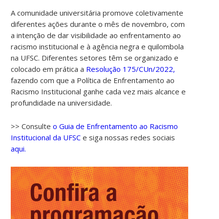
A comunidade universitária promove coletivamente
diferentes ações durante o mês de novembro, com
a intenção de dar visibilidade ao enfrentamento ao
racismo institucional e à agência negra e quilombola
na UFSC. Diferentes setores têm se organizado e
colocado em prática a
Resolução 175/CUn/2022,
fazendo com que a Política de Enfrentamento ao
Racismo Institucional ganhe cada vez mais alcance e
00:00
profundidade na universidade.
01:00
>> Consulte
o Guia de Enfrentamento ao Racismo
Institucional da UFSC
e siga nossas redes sociais
aqui.
02:00
03:00
04:00