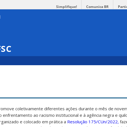
Simplifique!
Comunica BR
Parti
FSC
promove coletivamente diferentes ações durante o mês de nove
ao enfrentamento ao racismo institucional e à agência negra e qui
rganizado e colocado em prática a
Resolução 175/CUn/2022,
faz