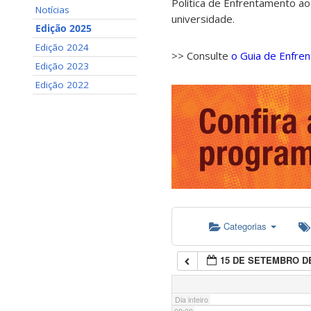
Política de Enfrentamento ao
Notícias
universidade.
01:00
Edição 2025
Edição 2024
>> Consulte
o Guia de Enfre
02:00
Edição 2023
Edição 2022
03:00
04:00
05:00
Categorias
06:00
15 DE SETEMBRO DE
07:00
Dia inteiro