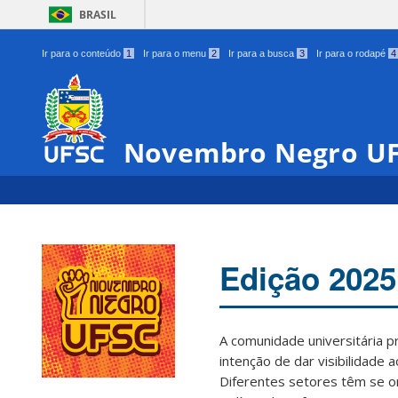
BRASIL
Ir para o conteúdo
1
Ir para o menu
2
Ir para a busca
3
Ir para o rodapé
4
Novembro Negro U
Edição 2025
A comunidade universitária 
intenção de dar visibilidade 
00:00
Diferentes setores têm se o