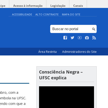
cipe
Acesso à informação
Legislação
Canais
ACESSIBILIDADE
ALTO CONTRASTE
MAPA DO SITE
Área Restrita
Administradores do Site
Consciência Negra –
UFSC explica
mbro, com a
lombola na UFSC.
endo com que a