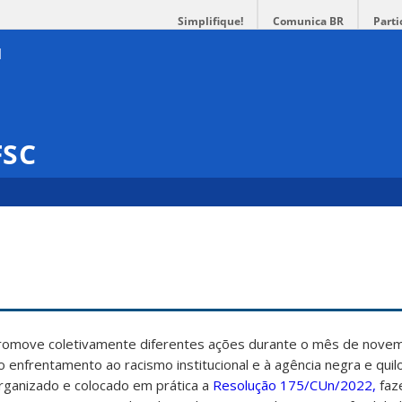
Simplifique!
Comunica BR
Parti
FSC
promove coletivamente diferentes ações durante o mês de nove
ao enfrentamento ao racismo institucional e à agência negra e qui
rganizado e colocado em prática a
Resolução 175/CUn/2022,
faz