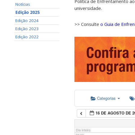
Política de Enfrentamento ao
Notícias
universidade.
01:00
Edição 2025
Edição 2024
>> Consulte
o Guia de Enfre
02:00
Edição 2023
Edição 2022
03:00
04:00
05:00
Categorias
06:00
16 DE AGOSTO DE 2
07:00
Dia inteiro