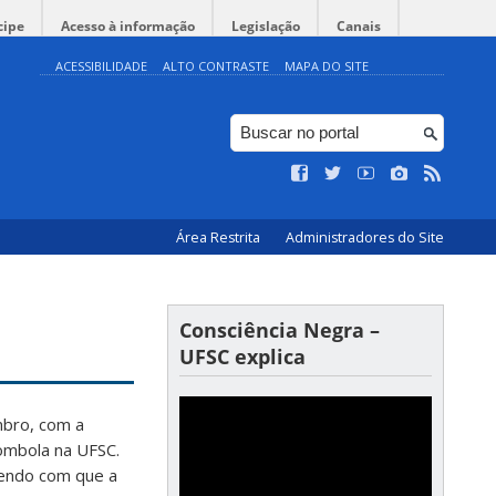
cipe
Acesso à informação
Legislação
Canais
ACESSIBILIDADE
ALTO CONTRASTE
MAPA DO SITE
Área Restrita
Administradores do Site
Consciência Negra –
UFSC explica
mbro, com a
lombola na UFSC.
endo com que a