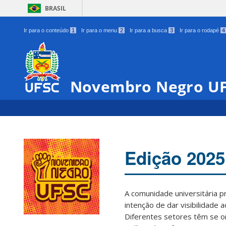
BRASIL
Ir para o conteúdo
1
Ir para o menu
2
Ir para a busca
3
Ir para o rodapé
4
Novembro Negro U
Edição 2025
A comunidade universitária 
intenção de dar visibilidade 
00:00
Diferentes setores têm se o