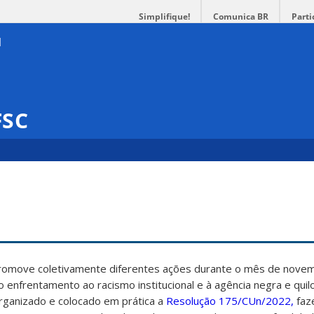
Simplifique!
Comunica BR
Parti
FSC
promove coletivamente diferentes ações durante o mês de nove
ao enfrentamento ao racismo institucional e à agência negra e qui
rganizado e colocado em prática a
Resolução 175/CUn/2022,
faz