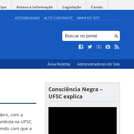
cipe
Acesso à informação
Legislação
Canais
ACESSIBILIDADE
ALTO CONTRASTE
MAPA DO SITE
Área Restrita
Administradores do Site
Consciência Negra –
UFSC explica
mbro, com a
lombola na UFSC.
endo com que a