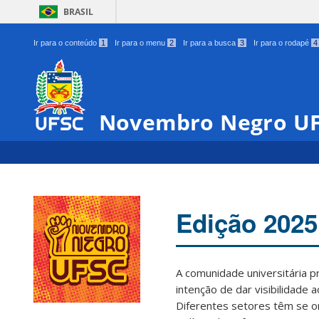
BRASIL
Ir para o conteúdo
1
Ir para o menu
2
Ir para a busca
3
Ir para o rodapé
4
Novembro Negro U
Edição 2025
A comunidade universitária 
intenção de dar visibilidade 
Diferentes setores têm se o