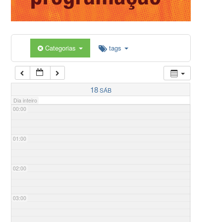
Categorias
tags
18
SÁB
Dia inteiro
00:00
01:00
02:00
03:00