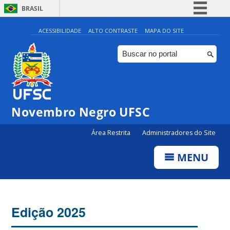
BRASIL
Simplifique!
ACESSIBILIDADE
ALTO CONTRASTE
MAPA DO SITE
Comunica BR
Participe
Acesso à informação
Legislação
Novembro Negro UFSC
Canais
Área Restrita
Administradores do Site
MENU
Edição 2025