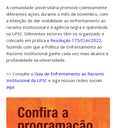
A comunidade universitária promove coletivamente
diferentes ações durante o mês de novembro, com
a intenção de dar visibilidade ao enfrentamento ao
racismo institucional e à agência negra e quilombola
na UFSC. Diferentes setores têm se organizado e
colocado em prática a
Resolução 175/CUn/2022,
fazendo com que a Política de Enfrentamento ao
Racismo Institucional ganhe cada vez mais alcance e
00:00
profundidade na universidade.
01:00
>> Consulte
o Guia de Enfrentamento ao Racismo
Institucional da UFSC
e siga nossas redes sociais
aqui.
02:00
03:00
04:00