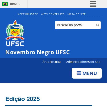
BRASIL
Simplifique!
ACESSIBILIDADE
ALTO CONTRASTE
MAPA DO SITE
Comunica BR
Participe
Acesso à informação
Legislação
Novembro Negro UFSC
Canais
Área Restrita
Administradores do Site
MENU
Edição 2025