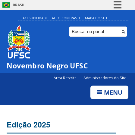
BRASIL
Simplifique!
ACESSIBILIDADE
ALTO CONTRASTE
MAPA DO SITE
Comunica BR
Participe
Acesso à informação
Legislação
Novembro Negro UFSC
Canais
Área Restrita
Administradores do Site
MENU
Edição 2025