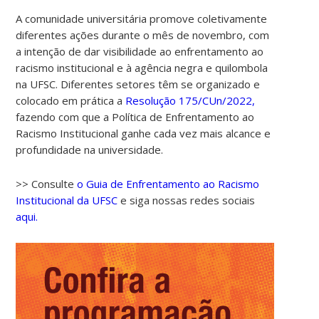
A comunidade universitária promove coletivamente
diferentes ações durante o mês de novembro, com
a intenção de dar visibilidade ao enfrentamento ao
racismo institucional e à agência negra e quilombola
na UFSC. Diferentes setores têm se organizado e
colocado em prática a
Resolução 175/CUn/2022,
fazendo com que a Política de Enfrentamento ao
Racismo Institucional ganhe cada vez mais alcance e
00:00
profundidade na universidade.
01:00
>> Consulte
o Guia de Enfrentamento ao Racismo
Institucional da UFSC
e siga nossas redes sociais
aqui.
02:00
03:00
04:00