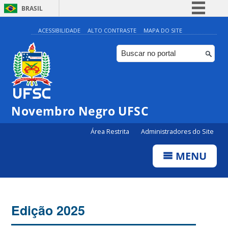
BRASIL
Simplifique!
ACESSIBILIDADE
ALTO CONTRASTE
MAPA DO SITE
Comunica BR
Participe
Acesso à informação
Legislação
Novembro Negro UFSC
Canais
Área Restrita
Administradores do Site
MENU
Edição 2025