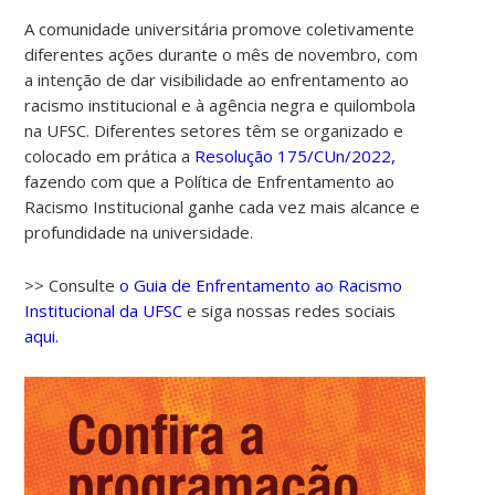
A comunidade universitária promove coletivamente
diferentes ações durante o mês de novembro, com
a intenção de dar visibilidade ao enfrentamento ao
racismo institucional e à agência negra e quilombola
na UFSC. Diferentes setores têm se organizado e
colocado em prática a
Resolução 175/CUn/2022,
fazendo com que a Política de Enfrentamento ao
Racismo Institucional ganhe cada vez mais alcance e
00:00
profundidade na universidade.
01:00
>> Consulte
o Guia de Enfrentamento ao Racismo
Institucional da UFSC
e siga nossas redes sociais
aqui.
02:00
03:00
04:00