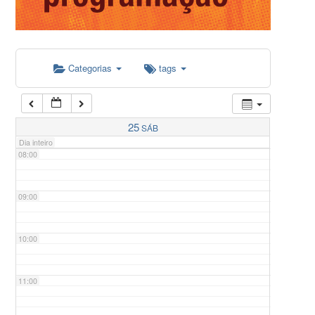
05:00
Categorias
tags
06:00
07:00
25
SÁB
Dia inteiro
08:00
09:00
10:00
11:00